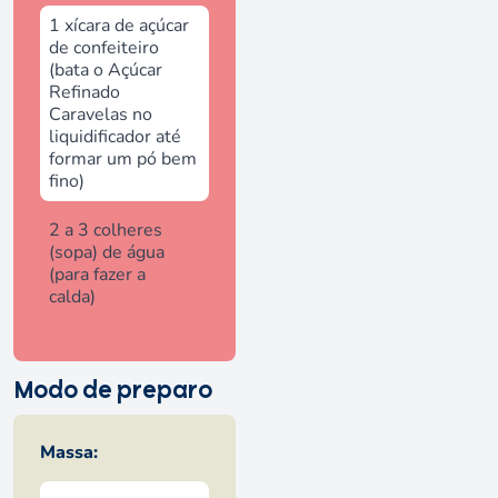
1 xícara de açúcar
de confeiteiro
(bata o Açúcar
Refinado
Caravelas no
liquidificador até
formar um pó bem
fino)
2 a 3 colheres
(sopa) de água
(para fazer a
calda)
Modo de preparo
Massa: