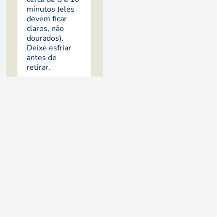
minutos (eles
devem ficar
claros, não
dourados).
Deixe esfriar
antes de
retirar.
Recheio:
Em uma
panela, coloque
o leite
condensado, a
manteiga e
cozinhe em
fogo baixo,
mexendo
sempre, até
começar a