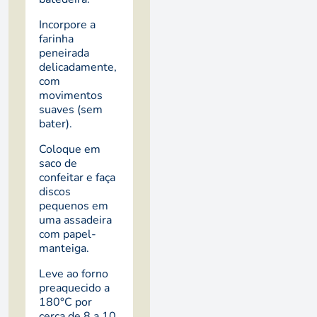
Incorpore a
farinha
peneirada
delicadamente,
com
movimentos
suaves (sem
bater).
Coloque em
saco de
confeitar e faça
discos
pequenos em
uma assadeira
com papel-
manteiga.
Leve ao forno
preaquecido a
180°C por
cerca de 8 a 10